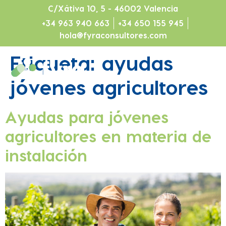
C/Xátiva 10, 5 - 46002 Valencia
+34 963 940 663
+34 650 155 945
hola@fyraconsultores.com
Etiqueta:
ayudas
jóvenes agricultores
Ayudas para jóvenes
agricultores en materia de
instalación