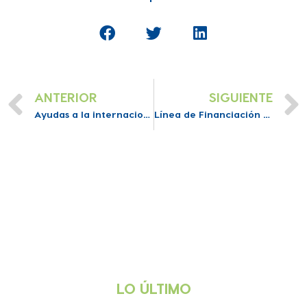
ANTERIOR
SIGUIENTE
Ayudas a la internacionalización de pymes (Com. Valenciana)
Línea de Financiación Reactiva Feder (Com. Valenciana)
LO ÚLTIMO